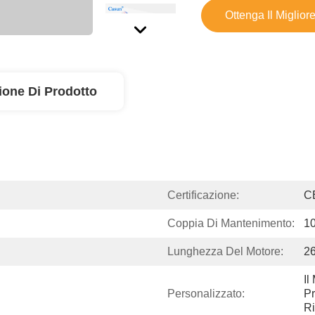
Ottenga Il Miglior
ione Di Prodotto
Certificazione:
C
Coppia Di Mantenimento:
1
Lunghezza Del Motore:
2
Il
Personalizzato:
Pr
Ri