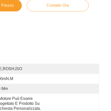
e Prezzo
Contatto Ora
E,ROSH,ISO
00mN.m
6 Mm
 Motore Può Essere 
ogettato E Prodotto Su 
chiesta Personalizzata.