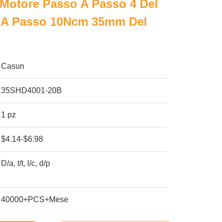
 Motore Passo A Passo 4 Del
 A Passo 10Ncm 35mm Del
Casun
35SHD4001-20B
1 pz
$4.14-$6.98
D/a, t/t, l/c, d/p
40000+PCS+Mese