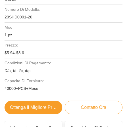
Numero Di Modello:
20SHD0001-20
Moq:
1 pz
Prezzo:
$5.94-$8.6
Condizioni Di Pagamento:
D/a, t/t, l/c, d/p
Capacità Di Fornitura:
40000+PCS+Mese
Ottenga Il Migliore Prezzo
Contatto Ora