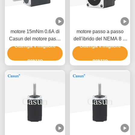
motore 15mNm 0.6A di
motore passo a passo
Casun del motore passo
dell'ibrido del NEMA 8 di
a passo del NEMA 8 di
Ottenga il migliore
20x20mm 0.24A 5.04V
Ottenga il migliore
20x20mm bifase
10mNM per l'argento di
prezzo
DIY 3D
prezzo