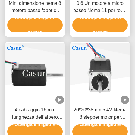
Mini dimensione nema 8
0.6 Un motore a micro
motore passo fabbrica
passo Nema 11 per robot
Ottenga il migliore
8HS13-0604S
con certificazione ROHS
Ottenga il migliore
personalizzazione
prezzo
prezzo
4 cablaggio 16 mm
20*20*38mm 5.4V Nema
lunghezza dell'albero
8 stepper motor per
Nema 8 step motor per
Ottenga il migliore
scanner con CE ROHS
Ottenga il migliore
strumenti di precisione