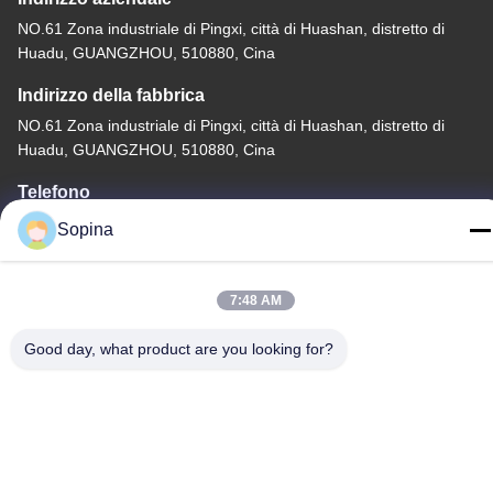
NO.61 Zona industriale di Pingxi, città di Huashan, distretto di
Huadu, GUANGZHOU, 510880, Cina
Indirizzo della fabbrica
NO.61 Zona industriale di Pingxi, città di Huashan, distretto di
Huadu, GUANGZHOU, 510880, Cina
Telefono
86-13539447986
Sopina
7:48 AM
Good day, what product are you looking for?
Buona qualità della Cina motore passo-passo ibrido Fornitore. ©
di Copyright 2023-2026 GUANGZHOU FUDE ELECTRONIC
TECHNOLOGY CO.,LTD . Tutti i diritti riservati.
Norme sulla privacy
|
Mappa del sito