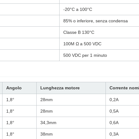
-20°C a 100°C
85% o inferiore, senza condensa
Classe B 130°C
100M Ω a 500 VDC
500 VDC per 1 minuto
Angolo
Lunghezza motore
Corrente nom
1,8°
28mm
0,2A
1,8°
28mm
0,5A
1,8°
34,3mm
0,6A
1,8°
38mm
0,3A