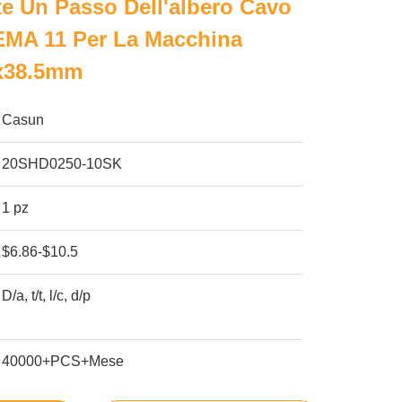
e Un Passo Dell'albero Cavo
EMA 11 Per La Macchina
x38.5mm
Casun
20SHD0250-10SK
1 pz
$6.86-$10.5
D/a, t/t, l/c, d/p
40000+PCS+Mese