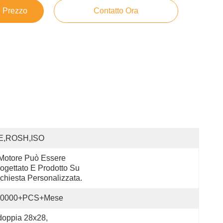
e Prezzo
Contatto Ora
E,ROSH,ISO
 Motore Può Essere 
ogettato E Prodotto Su 
chiesta Personalizzata.
40000+PCS+Mese
 doppia 28x28
, 